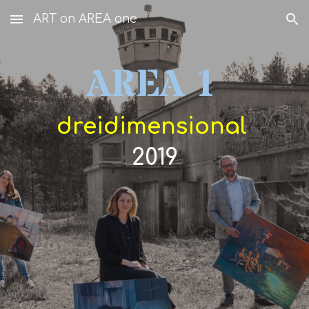
ART on AREA one
Skip to main content
Skip to navigation
AREA 1
dreidimensional
2019